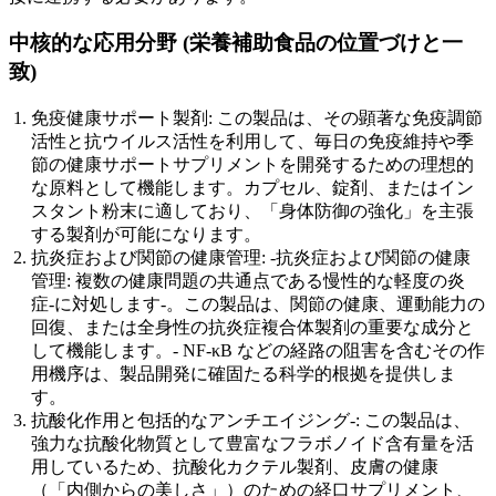
中核的な応用分野 (栄養補助食品の位置づけと一
致)
免疫健康サポート製剤: この製品は、その顕著な免疫調節
活性と抗ウイルス活性を利用して、毎日の免疫維持や季
節の健康サポートサプリメントを開発するための理想的
な原料として機能します。カプセル、錠剤、またはイン
スタント粉末に適しており、「身体防御の強化」を主張
する製剤が可能になります。
抗炎症および関節の健康管理: -抗炎症および関節の健康
管理: 複数の健康問題の共通点である慢性的な軽度の炎
症-に対処します-。この製品は、関節の健康、運動能力の
回復、または全身性の抗炎症複合体製剤の重要な成分と
して機能します。- NF-κB などの経路の阻害を含むその作
用機序は、製品開発に確固たる科学的根拠を提供しま
す。
抗酸化作用と包括的なアンチエイジング-: この製品は、
強力な抗酸化物質として豊富なフラボノイド含有量を活
用しているため、抗酸化カクテル製剤、皮膚の健康
（「内側からの美しさ」）のための経口サプリメント、