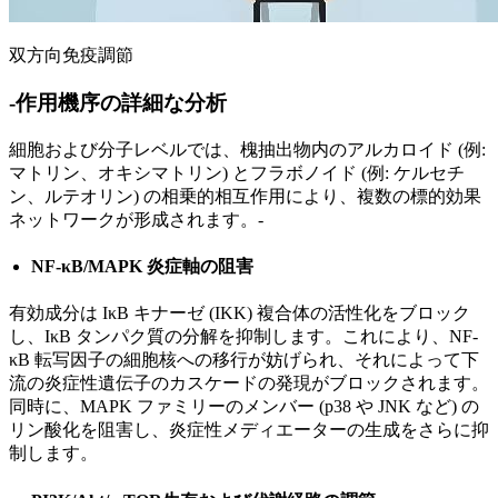
双方向免疫調節
-作用機序の詳細な分析
細胞および分子レベルでは、槐抽出物内のアルカロイド (例:
マトリン、オキシマトリン) とフラボノイド (例: ケルセチ
ン、ルテオリン) の相乗的相互作用により、複数の標的効果
ネットワークが形成されます。-
NF-κB/MAPK 炎症軸の阻害
有効成分は IκB キナーゼ (IKK) 複合体の活性化をブロック
し、IκB タンパク質の分解を抑制します。これにより、NF-
κB 転写因子の細胞核への移行が妨げられ、それによって下
流の炎症性遺伝子のカスケードの発現がブロックされます。
同時に、MAPK ファミリーのメンバー (p38 や JNK など) の
リン酸化を阻害し、炎症性メディエーターの生成をさらに抑
制します。