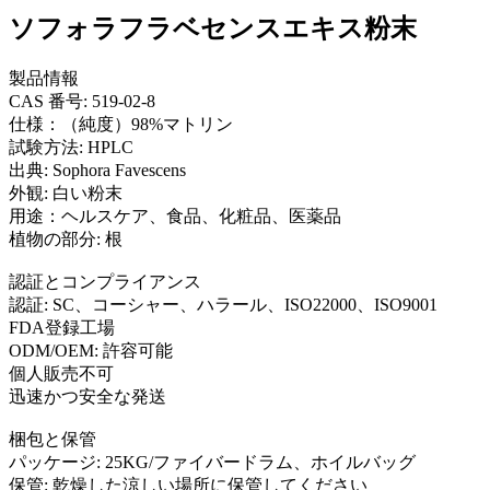
ソフォラフラベセンスエキス粉末
製品情報
CAS 番号: 519-02-8
仕様：（純度）98%マトリン
試験方法: HPLC
出典: Sophora Favescens
外観: 白い粉末
用途：ヘルスケア、食品、化粧品、医薬品
植物の部分: 根
認証とコンプライアンス
認証: SC、コーシャー、ハラール、ISO22000、ISO9001
FDA登録工場
ODM/OEM: 許容可能
個人販売不可
迅速かつ安全な発送
梱包と保管
パッケージ: 25KG/ファイバードラム、ホイルバッグ
保管: 乾燥した涼しい場所に保管してください