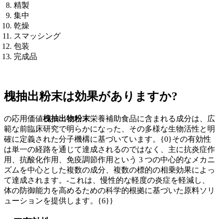
精製
集中
乾燥
スマッシング
包装
完成品
槐抽出粉末は効果がありますか?
の応用価値
槐抽出物粉末
栄養補助食品に含まれる成分は、広
範な前臨床研究で明らかになった、その多様な生物活性と明
確に定義された分子機構に基づいています。{0}その有効性
は単一の経路を通じて達成されるのではなく、主に抗炎症作
用、抗酸化作用、免疫調節作用という 3 つの中心的なメカニ
ズムを中心とした複数の成分、複数の標的の相乗効果によっ
て達成されます。-これは、慢性的な軽度の炎症を軽減し、
体の防御能力を高めるための科学的根拠に基づいた原料ソリ
ューションを提供します。{6}}