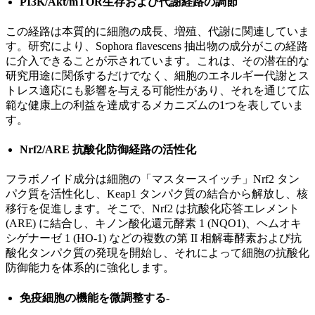
PI3K/Akt/mTOR生存および代謝経路の調節
この経路は本質的に細胞の成長、増殖、代謝に関連していま
す。研究により、Sophora flavescens 抽出物の成分がこの経路
に介入できることが示されています。これは、その潜在的な
研究用途に関係するだけでなく、細胞のエネルギー代謝とス
トレス適応にも影響を与える可能性があり、それを通じて広
範な健康上の利益を達成するメカニズムの1つを表していま
す。
Nrf2/ARE 抗酸化防御経路の活性化
フラボノイド成分は細胞の「マスタースイッチ」Nrf2 タン
パク質を活性化し、Keap1 タンパク質の結合から解放し、核
移行を促進します。そこで、Nrf2 は抗酸化応答エレメント
(ARE) に結合し、キノン酸化還元酵素 1 (NQO1)、ヘムオキ
シゲナーゼ 1 (HO-1) などの複数の第 II 相解毒酵素および抗
酸化タンパク質の発現を開始し、それによって細胞の抗酸化
防御能力を体系的に強化します。
免疫細胞の機能を微調整する-