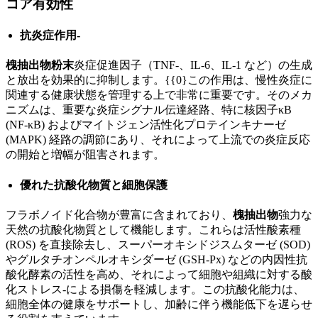
コア有効性
抗炎症作用-
槐抽出物粉末
炎症促進因子（TNF-、IL-6、IL-1 など）の生成
と放出を効果的に抑制します。{{0}この作用は、慢性炎症に
関連する健康状態を管理する上で非常に重要です。そのメカ
ニズムは、重要な炎症シグナル伝達経路、特に核因子κB
(NF-κB) およびマイトジェン活性化プロテインキナーゼ
(MAPK) 経路の調節にあり、それによって上流での炎症反応
の開始と増幅が阻害されます。
優れた抗酸化物質と細胞保護
フラボノイド化合物が豊富に含まれており、
槐抽出物
強力な
天然の抗酸化物質として機能します。これらは活性酸素種
(ROS) を直接除去し、スーパーオキシドジスムターゼ (SOD)
やグルタチオンペルオキシダーゼ (GSH-Px) などの内因性抗
酸化酵素の活性を高め、それによって細胞や組織に対する酸
化ストレス-による損傷を軽減します。この抗酸化能力は、
細胞全体の健康をサポートし、加齢に伴う機能低下を遅らせ