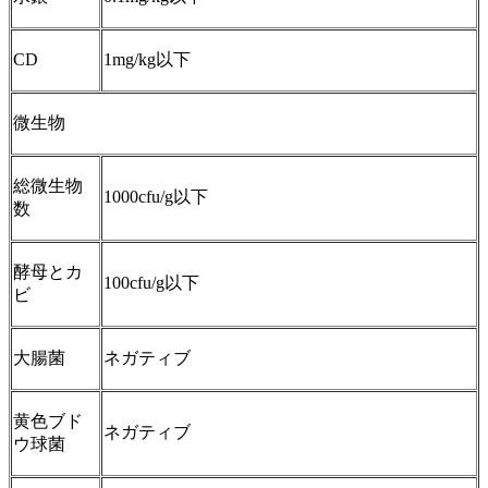
CD
1mg/kg以下
微生物
総微生物
1000cfu/g以下
数
酵母とカ
100cfu/g以下
ビ
大腸菌
ネガティブ
黄色ブド
ネガティブ
ウ球菌