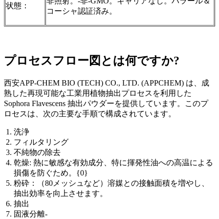
非照射。-非-GMO。キャリアなし。ハラール＆
状態：
コーシャ認証済み。
プロセスフロー図とは何ですか?
西安APP-CHEM BIO (TECH) CO., LTD. (APPCHEM) は、成
熟した再現可能な工業用植物抽出プロセスを利用した
Sophora Flavescens 抽出パウダーを提供しています。このプ
ロセスは、次の主要な手順で構成されています。
洗浄
フィルタリング
不純物の除去
乾燥: 熱に敏感な有効成分、特に揮発性油への高温による
損傷を防ぐため。{0}
粉砕：（80メッシュなど）溶媒との接触面積を増やし、
抽出効率を向上させます。
抽出
固液分離-