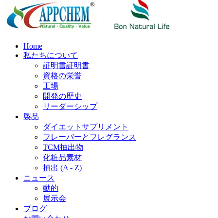
Home
私たちについて
証明書証明書
資格の栄誉
工場
開発の歴史
リーダーシップ
製品
ダイエットサプリメント
フレーバーとフレグランス
TCM抽出物
化粧品素材
抽出 (A - Z)
ニュース
動的
展示会
ブログ