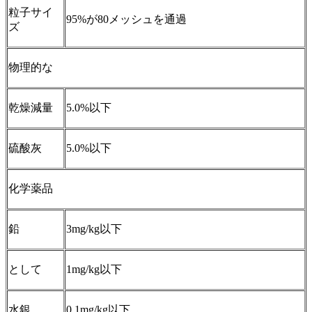
粒子サイ
95%が80メッシュを通過
ズ
物理的な
乾燥減量
5.0%以下
硫酸灰
5.0%以下
化学薬品
鉛
3mg/kg以下
として
1mg/kg以下
水銀
0.1mg/kg以下