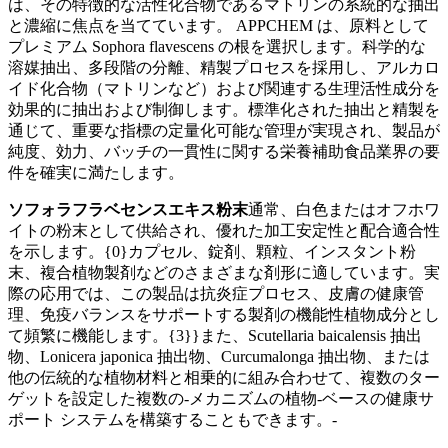
は、その特徴的な活性化合物であるマトリンの系統的な抽出
と濃縮に焦点を当てています。 APPCHEM は、原料として
プレミアム Sophora flavescens の根を選択します。科学的な
溶媒抽出、多段階の分離、精製プロセスを採用し、アルカロ
イド化合物（マトリンなど）および関連する生理活性成分を
効果的に抽出および制御します。標準化された抽出と精製を
通じて、重要な指標の定量化可能な管理が実現され、製品が
純度、効力、バッチの一貫性に関する栄養補助食品業界の要
件を確実に満たします。
ソフォラフラベセンスエキス粉末
通常、白色またはオフホワ
イトの粉末として供給され、優れた加工安定性と配合適合性
を示します。{0}カプセル、錠剤、顆粒、インスタント粉
末、複合植物製剤などのさまざまな剤形に適しています。実
際の応用では、この製品は抗炎症プロセス、皮膚の健康管
理、免疫バランスをサポートする製剤の機能性植物成分とし
て頻繁に機能します。{3}}また、Scutellaria baicalensis 抽出
物、Lonicera japonica 抽出物、Curcumalonga 抽出物、または
他の伝統的な植物材料と相乗的に組み合わせて、複数のター
ゲットを設定した複数の-メカニズムの植物-ベースの健康サ
ポート システムを構築することもできます。-