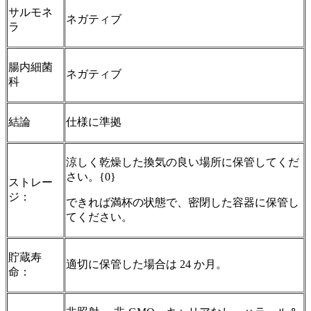
サルモネ
ネガティブ
ラ
腸内細菌
ネガティブ
科
結論
仕様に準拠
涼しく乾燥した換気の良い場所に保管してくだ
さい。{0}
ストレー
ジ：
できれば満杯の状態で、密閉した容器に保管し
てください。
貯蔵寿
適切に保管した場合は 24 か月。
命：