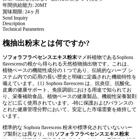
年間供給能力: 20MT
賞味期限: 24ヶ月
Send Inquiry
Description
Technical Parameters
槐抽出粉末とは何ですか?
ソフォラフラベセンスエキス粉末
マメ科植物であるSophora
flavescensの根から得られる天然植物抽出物です。これは、
植物ベースの機能性成分の 1 つであり、伝統的なハーブ シ
ステム内での応用の長い歴史と明確に定義された機能特性を
備えています。{1} Sophora flavescens は、抗炎症、抗酸化、
皮膚の健康サポート、免疫調節における用途で知られてお
り、栄養補助食品、植物ベースの健康製品、機能性栄養製剤
などに広く使用されています。-特に保護およびバランスの
とれた健康管理分野において、安定した市場需要を維持して
います。
標準的な Sophora flavescens 粉末や標準化されていないハー
ブ製剤とは異なり、{0}
ソフォラフラベセンスエキス粉末