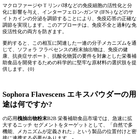
マクロファージや T リンパ球などの免疫細胞の活性化と分
化に影響を与え、インターフェロン-ガンマ (IFN-) などのサ
イトカインの分泌を調節することにより、免疫応答の正確な
調節を実現します。このアプローチは、免疫不全と過剰な免
疫活性化の両方を防ぎます。
要約すると、この相互に関連した一連の分子メカニズムを通
じて、ソフォラ フラベセンスの粉末抽出物は、免疫の健
康、抗炎症サポート、抗酸化物質の要件を対象とした栄養補
助食品を開発するための科学的に堅牢な原材料の選択肢を提
供します。{0}
Sophora Flavescens エキスパウダーの用
途は何ですか?
の応用
槐抽出物粉末
B2B 栄養補助食品市場では、急速に拡
大するニッチ セグメントをターゲットとして、「自然で多
機能、メカニズムが定義された」という製品の位置付けと密
接に連携する必要があります。-