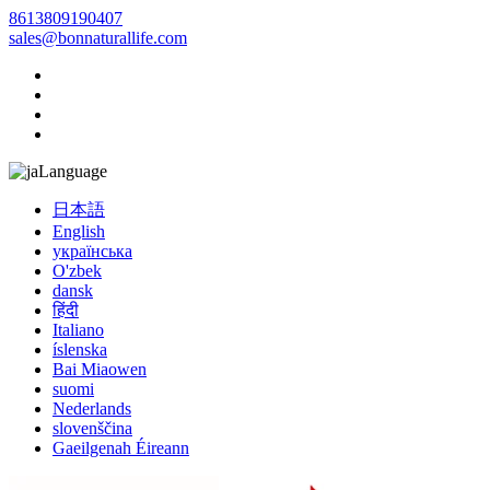
8613809190407
sales@bonnaturallife.com
Language
日本語
English
українська
O'zbek
dansk
हिंदी
Italiano
íslenska
Bai Miaowen
suomi
Nederlands
slovenščina
Gaeilgenah Éireann