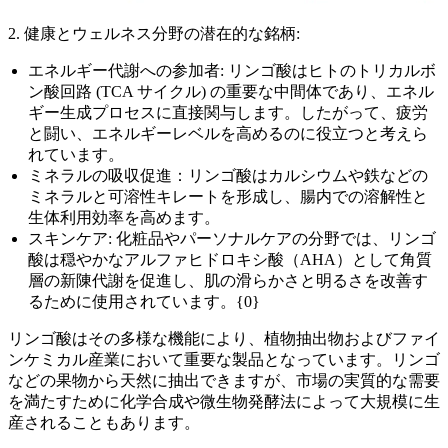
2. 健康とウェルネス分野の潜在的な銘柄:
エネルギー代謝への参加者: リンゴ酸はヒトのトリカルボ
ン酸回路 (TCA サイクル) の重要な中間体であり、エネル
ギー生成プロセスに直接関与します。したがって、疲労
と闘い、エネルギーレベルを高めるのに役立つと考えら
れています。
ミネラルの吸収促進：リンゴ酸はカルシウムや鉄などの
ミネラルと可溶性キレートを形成し、腸内での溶解性と
生体利用効率を高めます。
スキンケア: 化粧品やパーソナルケアの分野では、リンゴ
酸は穏やかなアルファヒドロキシ酸（AHA）として角質
層の新陳代謝を促進し、肌の滑らかさと明るさを改善す
るために使用されています。{0}
リンゴ酸はその多様な機能により、植物抽出物およびファイ
ンケミカル産業において重要な製品となっています。リンゴ
などの果物から天然に抽出できますが、市場の実質的な需要
を満たすために化学合成や微生物発酵法によって大規模に生
産されることもあります。