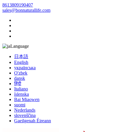
8613809190407
sales@bonnaturallife.com
Language
日本語
English
українська
O'zbek
dansk
हिंदी
Italiano
íslenska
Bai Miaowen
suomi
Nederlands
slovenščina
Gaeilgenah Éireann