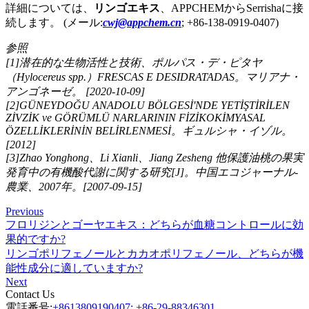
詳細については、
リンゴエキス
、APPCHEMからSerrishaに接
続します。 (メール:
cwj@appchem.cn
; +86-138-0919-0407)
参照
[1]潜在的な生物活性と技術、ポルパス・デ・ピタヤ
（Hylocereus spp.）FRESCAS E DESIDRATADAS。マリアナ・
アンゴネーゼ。 [2020-10-09]
[2]GÜNEYDOĞU ANADOLU BÖLGESİ'NDE YETİŞTİRİLEN
ZİVZİK ve GÖRÜMLÜ NARLARININ FİZİKOKİMYASAL
ÖZELLİKLERİNİN BELİRLENMESİ。ギュルシャ・イゾル。
[2012]
[3]Zhao Yonghong、Li Xianli、Jiang Zesheng 他保護油桃の果実
発育中の有機酸代謝に関する研究[J]。中国エコジャーナル-
農業、2007年。[2007-09-15]
Previous
フロリジンとゴーヤエキス：どちらが血糖コントロールに効
果的ですか?
リンゴポリフェノールとカカオポリフェノール、どちらが機
能性成分に適していますか?
Next
Contact Us
電話番号:
+8613809190407; +86-29-88346301