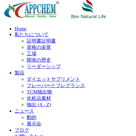
Home
私たちについて
証明書証明書
資格の栄誉
工場
開発の歴史
リーダーシップ
製品
ダイエットサプリメント
フレーバーとフレグランス
TCM抽出物
化粧品素材
抽出 (A - Z)
ニュース
動的
展示会
ブログ